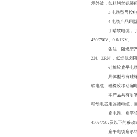
示外被，如粗钢丝铠装纤
3.电缆型号按电
4.电缆产品用型
丁晴软电缆，丁晴扁
450/750V、0.6/1KV。
备注：阻燃型产品在型
ZN、ZRN"，低烟低卤阻
硅橡胶扁平电缆、
具体型号有硅橡胶
软电缆、硅橡胶移动扁电
本产品具有耐寒、
移动电器用连接电缆，
扁电缆、扁平软电缆
450v/750v及以下的
扁平电缆扁形结构