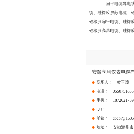
扁平电缆导电线芯
缆、硅橡胶屏蔽电缆、
硅橡胶扁平电缆、硅橡
硅橡胶高温电缆、硅橡
安徽亨利仪表电缆
联系人：
黄玉璋
电话：
0550751635
手机：
1872621759
QQ：
邮箱：
cocbi@163.
地址：
安徽滁州市