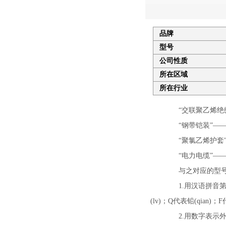
品牌
型号
公司性质
所在区域
所在行业
“交联聚乙烯绝缘
“钢带铠装”——
“聚氯乙烯护套”
“电力电缆”——产品
与之对应的型号写为Z
1.用汉语拼音第一
(lv)；Q代表铅(qian)；
2.用数字表示外