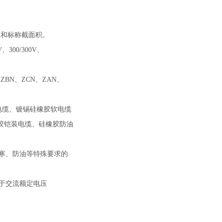
和标称截面积。
00/300V、
BN、ZCN、ZAN、
缆、镀锡硅橡胶软电缆
胶铠装电缆、硅橡胶防油
耐寒、防油等特殊要求的
用于交流额定电压