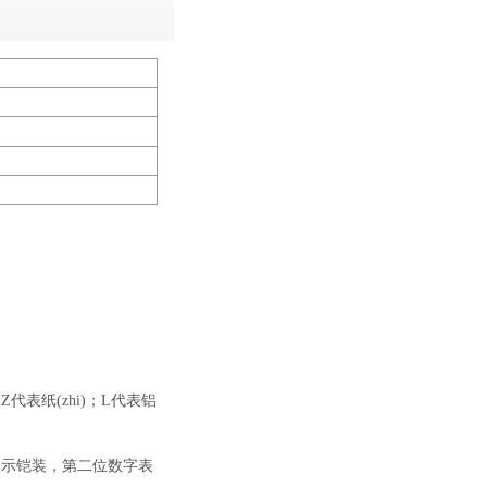
纸(zhi)；L代表铝
示铠装，第二位数字表