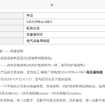
亨仪
YJGCFPB-6-10KV
私营企业
安徽滁州市
电气设备用电缆
”——绝缘材料
铠装层材料及型式(双钢带间隙绕包)
——内外护套材料(内外护套材料均一样，省写内护套材料)
的大类名称：宏伟化工/钢铁厂用电缆YJGCFPB-6-10KV
高压扁电缆
R-YJV22-8.7/15，型号的写法见下面的说明。
个字母的大写表示绝缘种类、导体材料、内护层材料和结构特点。如用Z代表
F代表分相(fen)；ZR代表阻燃(zuran)；NH代表耐火(naihuo)。
护层构成，有二位数字。无数字代表无铠装层，无外被层。第一位数字表