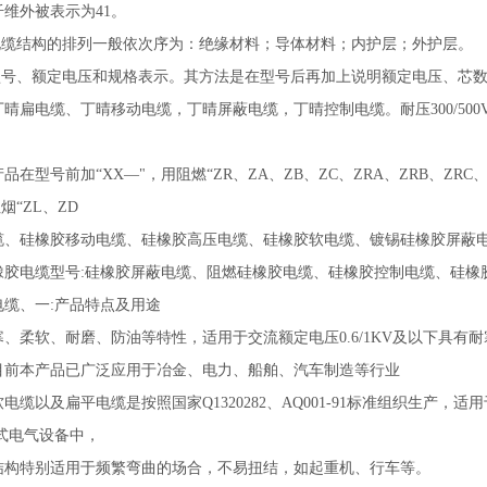
维外被表示为41。
缆结构的排列一般依次序为：绝缘材料；导体材料；内护层；外护层。
号、额定电压和规格表示。其方法是在型号后再加上说明额定电压、芯数
电缆、丁晴移动电缆，丁晴屏蔽电缆，丁晴控制电缆。耐压300/500V、3
号前加“XX—"，用阻燃“ZR、ZA、ZB、ZC、ZRA、ZRB、ZRC、Z
烟“ZL、ZD
硅橡胶移动电缆、硅橡胶高压电缆、硅橡胶软电缆、镀锡硅橡胶屏蔽电
电缆型号:硅橡胶屏蔽电缆、阻燃硅橡胶电缆、硅橡胶控制电缆、硅橡
缆、一:产品特点及用途
柔软、耐磨、防油等特性，适用于交流额定电压0.6/1KV及以下具有
目前本产品已广泛应用于冶金、电力、船舶、汽车制造等行业
以及扁平电缆是按照国家Q1320282、AQ001-91标准组织生产，适
移动式电气设备中，
特别适用于频繁弯曲的场合，不易扭结，如起重机、行车等。