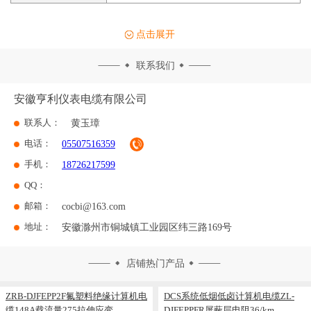
点击展开
联系我们
安徽亨利仪表电缆有限公司
联系人：
黄玉璋
电话：
05507516359
手机：
18726217599
QQ：
邮箱：
cocbi@163.com
地址：
安徽滁州市铜城镇工业园区纬三路169号
店铺热门产品
ZRB-DJFEPP2F氟塑料绝缘计算机电
DCS系统低烟低卤计算机电缆ZL-
缆148A载流量275拉伸应变
DJFEPPFR屏蔽层电阻36/km