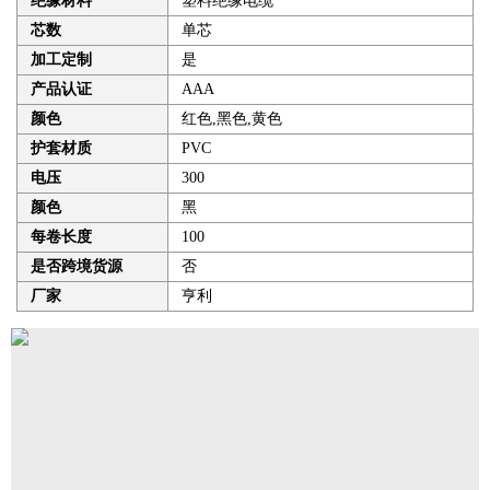
绝缘材料
塑料绝缘电缆
芯数
单芯
加工定制
是
产品认证
AAA
颜色
红色,黑色,黄色
护套材质
PVC
电压
300
颜色
黑
每卷长度
100
是否跨境货源
否
厂家
亨利