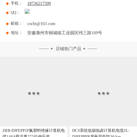
手机：
18726217599
QQ：
邮箱：
cocbi@163.com
地址：
安徽滁州市铜城镇工业园区纬三路169号
店铺热门产品
ZRB-DJFEPP2F氟塑料绝缘计算机电
DCS系统低烟低卤计算机电缆ZL-
缆148A载流量275拉伸应变
DJFEPPFR屏蔽层电阻36/km