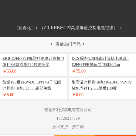
（宜春化工）（ZR-KHF46GP2高温屏蔽控制电缆绝缘）（
店铺热门产品
ZRB-DJFEPP2F氟塑料绝缘计算机电
DCS系统低烟低卤计算机电缆ZL-
缆148A载流量275拉伸应变
DJFEPPFR屏蔽层电阻36/km
￥55.00
￥75.00
防爆190度ZRW-DJFEPPF电子低卤
耐高温计算机电缆ZR-DJFEPP2VP2
计算机电缆1.13mm铜丝单线
绕包内衬1.2mm阻燃180度
￥8.00
￥8.00
安徽亨利仪表电缆有限公司
18726217599
技术支持：搜了网