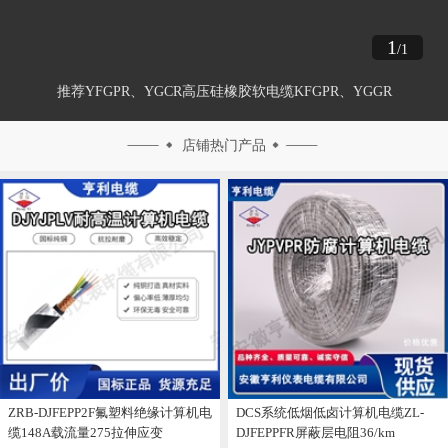
1
/1
推荐YFGPR、YGCR高压硅橡胶软电缆KFGPR、YGGR
店铺热门产品
ZRB-DJFEPP2F氟塑料绝缘计算机电
DCS系统低烟低卤计算机电缆ZL-
缆148A载流量275拉伸应变
DJFEPPFR屏蔽层电阻36/km