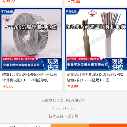
￥55.00
￥75.00
防爆190度ZRW-DJFEPPF电子低卤
耐高温计算机电缆ZR-DJFEPP2VP2
计算机电缆1.13mm铜丝单线
绕包内衬1.2mm阻燃180度
￥8.00
￥8.00
安徽亨利仪表电缆有限公司
18726217599
技术支持：搜了网