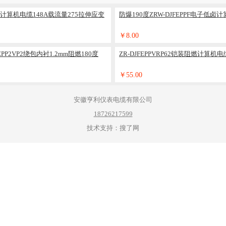
绝缘计算机电缆148A载流量275拉伸应变
防爆190度ZRW-DJFEPPF电子低卤
￥8.00
PP2VP2绕包内衬1.2mm阻燃180度
ZR-DJFEPPVRP62铠装阻燃计算机电
￥55.00
安徽亨利仪表电缆有限公司
18726217599
技术支持：搜了网