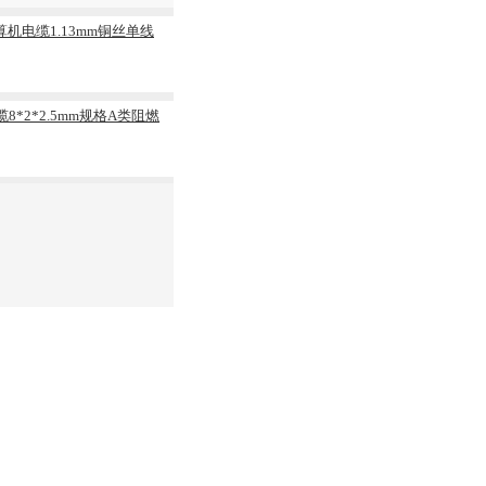
计算机电缆1.13mm铜丝单线
缆8*2*2.5mm规格A类阻燃